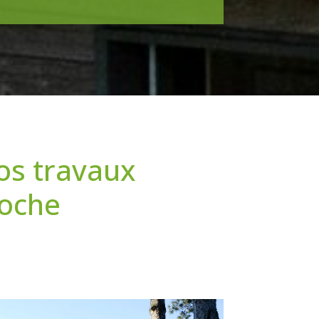
os travaux
loche