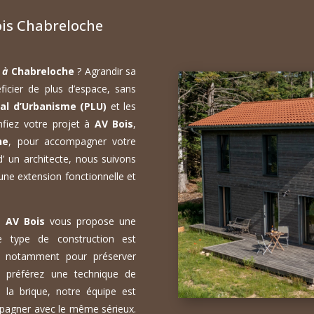
is Chabreloche
n à
Chabreloche
? Agrandir sa
icier de plus d’espace, sans
al d’Urbanisme (PLU)
et les
nfiez votre projet à
AV Bois
,
he
, pour accompagner votre
d’ un architecte, nous suivons
 une extension fonctionnelle et
s,
AV Bois
vous propose une
Ce type de construction est
n, notamment pour préserver
s préférez une technique de
 la brique, notre équipe est
pagner avec le même sérieux.