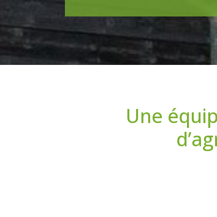
Une équip
d’ag