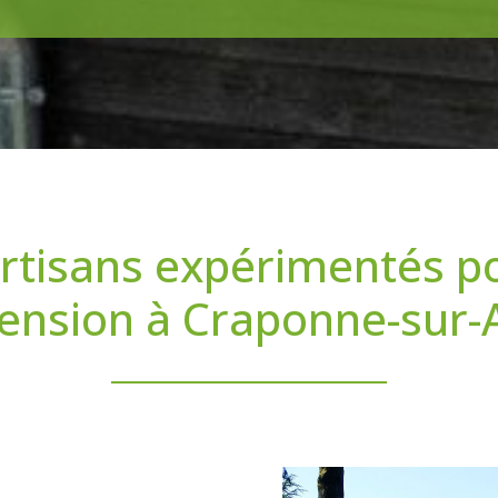
rtisans expérimentés p
tension à Craponne-sur-