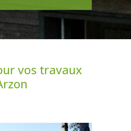
our vos travaux
Arzon