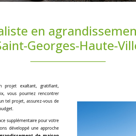
aliste en agrandisseme
Saint-Georges-Haute-Vill
projet exaltant, gratifiant,
ix, vous pourriez rencontrer
n tel projet, assurez-vous de
budget.
pace supplémentaire pour votre
avons développé une approche
grandissement de maison