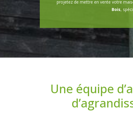
projetez de mettre en vente votre maiso
Bois
, spéc
Une équipe d’a
d’agrandis