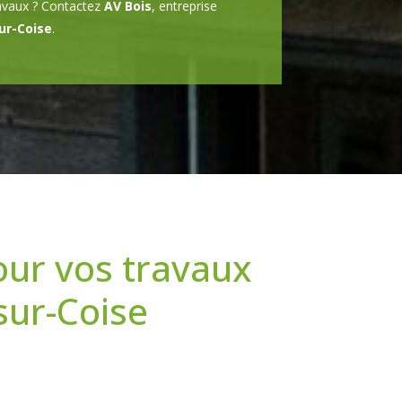
ravaux ? Contactez
AV Bois
, entreprise
ur-Coise
.
our vos travaux
sur-Coise