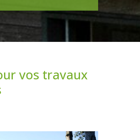
our vos travaux
s