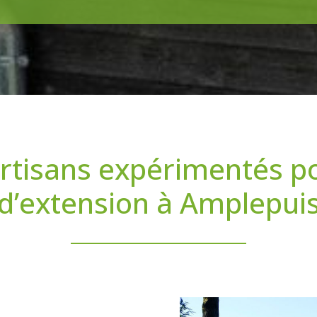
rtisans expérimentés p
d’extension à Amplepui