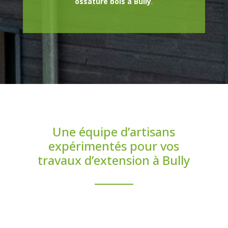
ossature bois à Bully
.
Une équipe d’artisans
expérimentés pour vos
travaux d’extension à Bully