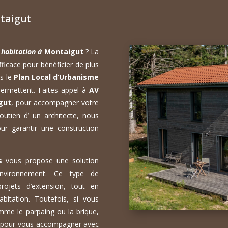
taigut
 habitation à
Montaigut
? La
ficace pour bénéficier de plus
is le
Plan Local d’Urbanisme
ermettent. Faites appel à
AV
gut
, pour accompagner votre
utien d’ un architecte, nous
our garantir une construction
s
vous propose une solution
environnement. Ce type de
rojets d’extension, tout en
habitation. Toutefois, si vous
mme le parpaing ou la brique,
n pour vous accompagner avec