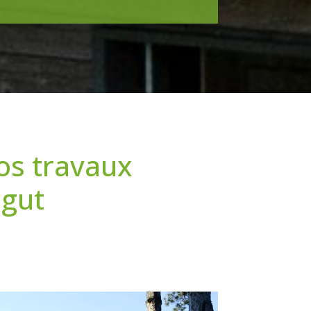
os travaux
igut