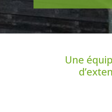
Une équip
d’exte