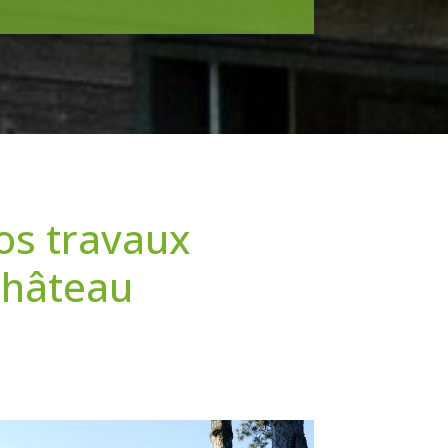
os travaux
Château