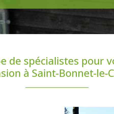
e de spécialistes pour v
nsion à Saint-Bonnet-le-