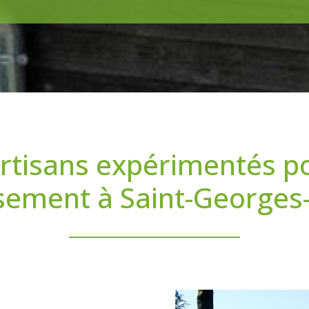
rtisans expérimentés p
sement à Saint-Georges-