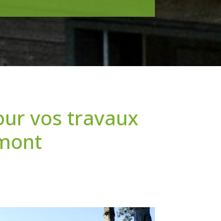
our vos travaux
lmont