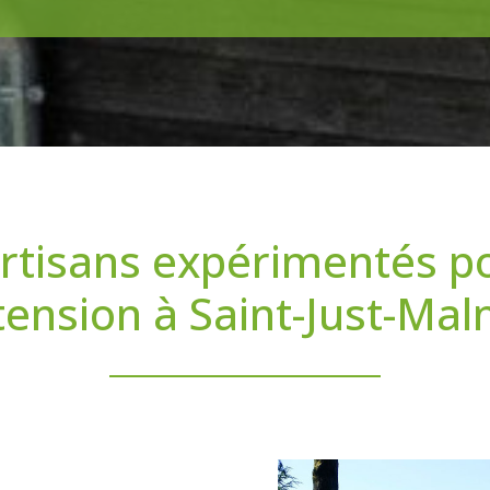
rtisans expérimentés p
tension à Saint-Just-Ma