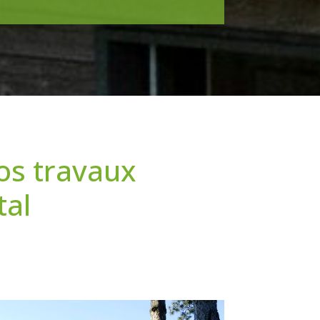
os travaux
tal