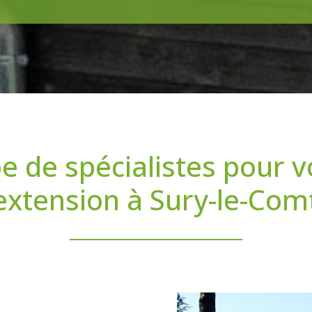
e de spécialistes pour v
extension à Sury-le-Com