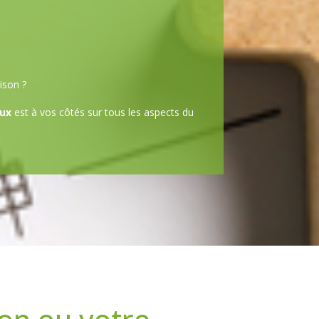
ison ?
ux
est à vos côtés sur tous les aspects du