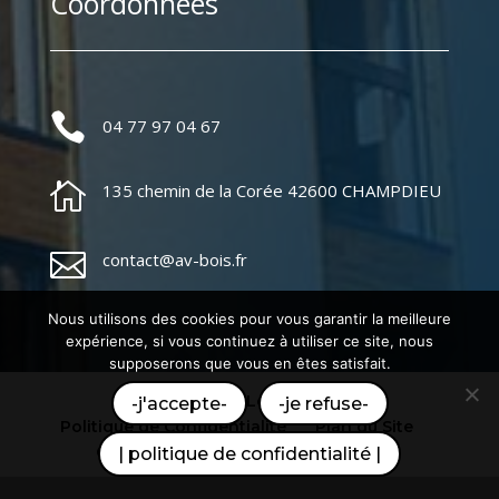
Coordonnées

04 77 97 04 67

135 chemin de la Corée 42600 CHAMPDIEU

contact@av-bois.fr
Nous utilisons des cookies pour vous garantir la meilleure
expérience, si vous continuez à utiliser ce site, nous
supposerons que vous en êtes satisfait.
Mentions Légales
-j'accepte-
-je refuse-
Politique de Confidentialité
Plan du Site
Création Site Internet | WEBILIKO |
| politique de confidentialité |