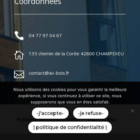
Coordonnées

04 77 97 04 67

135 chemin de la Corée 42600 CHAMPDIEU

contact@av-bois.fr
Nous utilisons des cookies pour vous garantir la meilleure
expérience, si vous continuez à utiliser ce site, nous
supposerons que vous en êtes satisfait.
Mentions Légales
-j'accepte-
-je refuse-
Politique de Confidentialité
Plan du Site
Création Site Internet | WEBILIKO |
| politique de confidentialité |