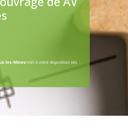
’ouvrage de AV
es
ux-les-Mines
met à votre disposition ses