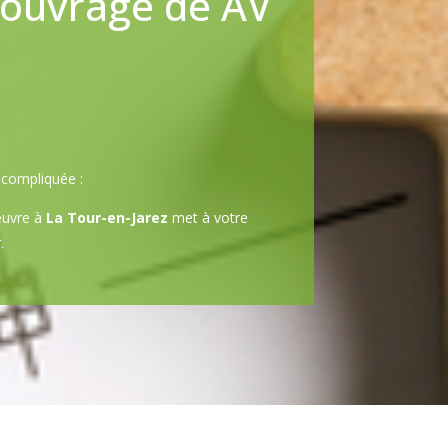
’ouvrage de AV
s compliquée :
œuvre à
La Tour-en-Jarez
met à votre
.