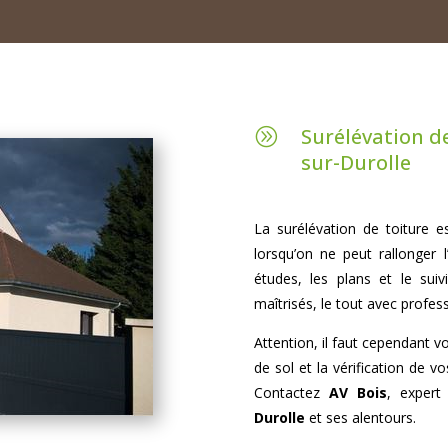
Surélévation d
A
sur-Durolle
La surélévation de toiture es
lorsqu’on ne peut rallonger 
études, les plans et le sui
maîtrisés, le tout avec profes
Attention, il faut cependant 
de sol et la vérification de 
Contactez
AV Bois
, exper
Durolle
et ses alentours.