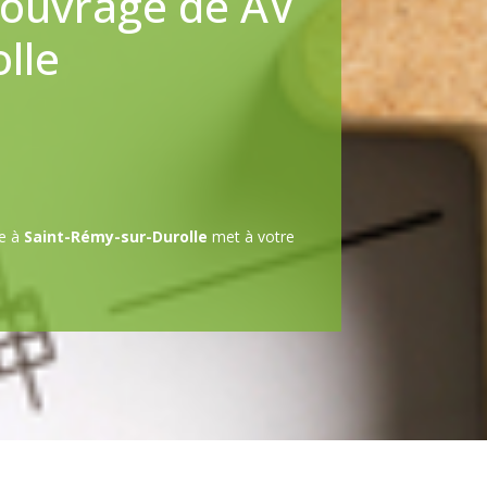
’ouvrage de AV
lle
re à
Saint-Rémy-sur-Durolle
met à votre