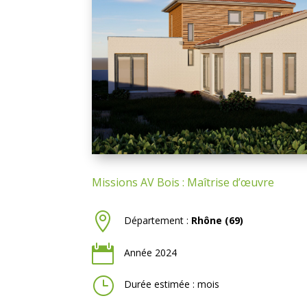
Missions AV Bois : Maîtrise d’œuvre

Département :
Rhône (69)

Année 2024
}
Durée estimée : mois