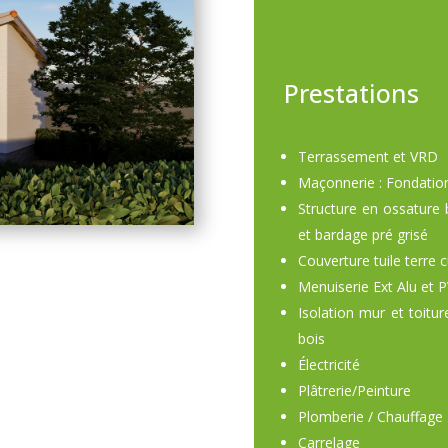
Prestations
Terrassement et VRD
Maçonnerie : Fondation 
Structure en ossature 
et bardage pré grisé
Couverture tuile terre c
Menuiserie Ext Alu et
Isolation mur et toitur
bois
Électricité
Plâtrerie/Peinture
Plomberie / Chauffage
Carrelage