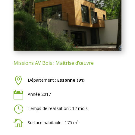
Missions AV Bois : Maîtrise d’œuvre

Département :
Essonne (91)

Année 2017
}
Temps de réalisation : 12 mois

Surface habitable : 175 m²