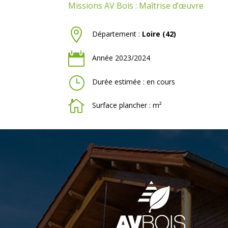
Missions AV Bois : Maîtrise d’œuvre

Département :
Loire (42)

Année 2023/2024
}
Durée estimée : en cours

Surface plancher : m²