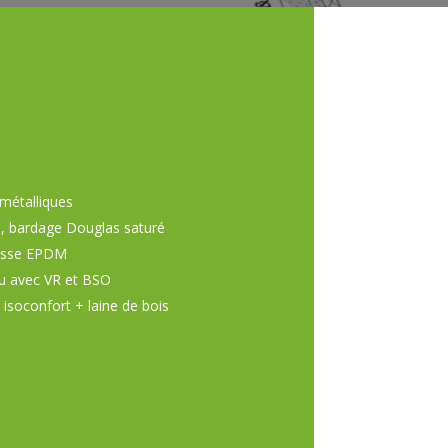
 métalliques
s, bardage Douglas saturé
rasse EPDM
lu avec VR et BSO
 isoconfort + laine de bois