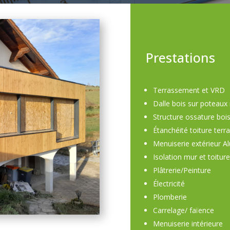
Prestations
Terrassement et VRD
Dalle bois sur poteaux
Structure ossature boi
Étanchéité toiture ter
Menuiserie extérieur A
Isolation mur et toiture
Plâtrerie/Peinture
Électricité
Plomberie
Carrelage/ faïence
Menuiserie intérieure