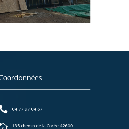
Coordonnées

04 77 97 04 67

135 chemin de la Corée 42600