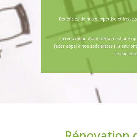
Bénéficiez de notre expertise et lais
La rénovation d’une maison est une op
faites appel à nos spécialistes ! Ils sauro
vos besoins
Rénovation 