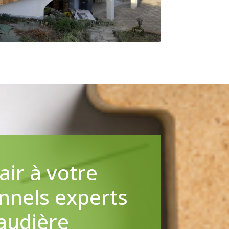
ir à votre
nnels experts
laudière