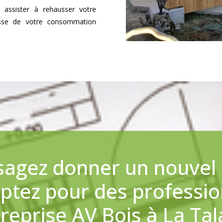
s assister à rehausser votre
isse de votre consommation
sagez donner un nouvel a
Optez pour des professio
treprise AV Bois à La Ta