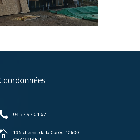
Coordonnées

04 77 97 04 67

135 chemin de la Corée 42600
CHAMPDIEU