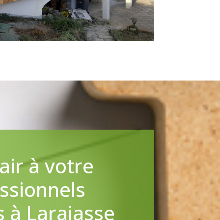
ir à votre
ssionnels
s à Larajasse